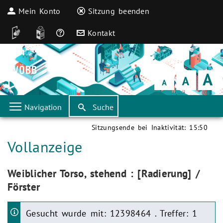
Mein Konto
Sitzung beenden
DGS
Leichte Sprache
Häufige Fragen
Kontakt
Schrift
klein
Schrift
normal
Schrift
groß
Navigation
Suche
Sitzungsende bei Inaktivität:
15:50
Aktuelle Seite:
Vollanzeige
Aktuelle Seite:
Weiblicher Torso, stehend : [Radierung] /
Förster
Gesucht wurde mit: 12398464 . Treffer: 1