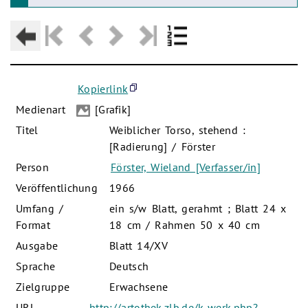
Kopierlink
Medienart
[Grafik]
Titel
Weiblicher Torso, stehend :
[Radierung] / Förster
Person
Förster, Wieland [Verfasser/in]
Veröffentlichung
1966
Umfang /
ein s/w Blatt, gerahmt ; Blatt 24 x
Format
18 cm / Rahmen 50 x 40 cm
Ausgabe
Blatt 14/XV
Sprache
Deutsch
Zielgruppe
Erwachsene
URL
http://artothek.zlb.de/k-werk.php?