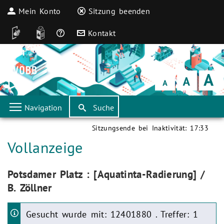
Mein Konto
Sitzung beenden
DGS
Leichte Sprache
Häufige Fragen
Kontakt
Schrift
klein
Schrift
normal
Schrift
groß
Navigation
Suche
Sitzungsende bei Inaktivität:
17:33
Aktuelle Seite:
Vollanzeige
Aktuelle Seite:
Potsdamer Platz : [Aquatinta-Radierung] /
B. Zöllner
Gesucht wurde mit: 12401880 . Treffer: 1