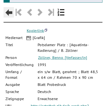
Kopierlink
Medienart
[Grafik]
Titel
Potsdamer Platz : [Aquatinta-
Radierung] / B. Zöllner
Person
Zöllner, Benno [Verfasser/in]
Veröffentlichung
1991
Umfang /
ein s/w Blatt, gerahmt ; Blatt 48,5
Format
x 64 cm / Rahmen 70 x 90 cm
Ausgabe
Blatt Probedruck
Sprache
Deutsch
Zielgruppe
Erwachsene
URL
http://artothek.zlb.de/k-werk.php?