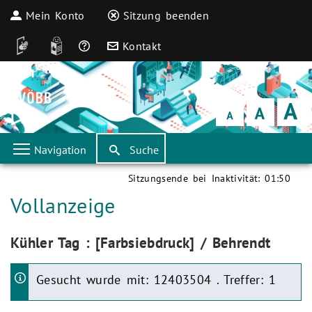
Mein Konto
Sitzung beenden
DGS
Leichte Sprache
Häufige Fragen
Kontakt
Schrift
klein
Schrift
normal
Schrift
groß
Navigation
Suche
Sitzungsende bei Inaktivität:
01:50
Aktuelle Seite:
Vollanzeige
Aktuelle Seite:
Kühler Tag : [Farbsiebdruck] / Behrendt
Gesucht wurde mit: 12403504 . Treffer: 1