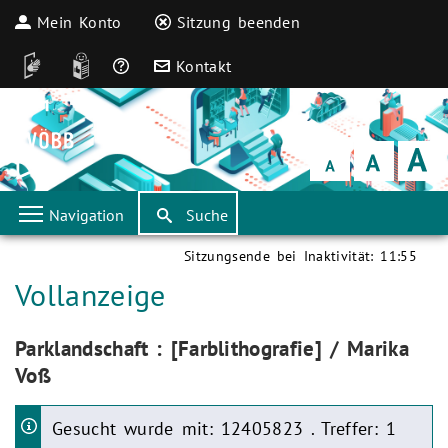
Mein Konto
Sitzung beenden
DGS
Leichte Sprache
Häufige Fragen
Kontakt
Schrift
klein
Schrift
normal
Schrift
groß
Navigation
Suche
Sitzungsende bei Inaktivität:
11:55
Aktuelle Seite:
Vollanzeige
Aktuelle Seite:
Parklandschaft : [Farblithografie] / Marika
Voß
Gesucht wurde mit: 12405823 . Treffer: 1