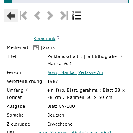
Kopierlink
Medienart
[Grafik]
Titel
Parklandschaft : [Farblithografie] /
Marika Voß
Person
Voss, Marika [Verfasser/in]
Veröffentlichung
1987
Umfang /
ein farb. Blatt, gerahmt ; Blatt 38 x
Format
28 cm / Rahmen 60 x 50 cm
Ausgabe
Blatt 89/100
Sprache
Deutsch
Zielgruppe
Erwachsene
URL
http://artothek.zlb.de/k-werk.php?