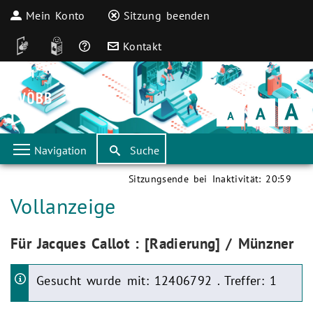
Mein Konto
Sitzung beenden
DGS
Leichte Sprache
Häufige Fragen
Kontakt
Schrift
klein
Schrift
normal
Schrift
groß
Navigation
Suche
Sitzungsende bei Inaktivität:
20:59
Aktuelle Seite:
Vollanzeige
Aktuelle Seite:
Für Jacques Callot : [Radierung] / Münzner
Gesucht wurde mit: 12406792 . Treffer: 1