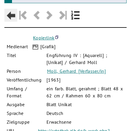
Kopierlink
Medienart
[Grafik]
Titel
Engführung IV : [Aquarell] ;
[Unikat] / Gerhard Moll
Person
Moll, Gerhard [Verfasser/in]
Veröffentlichung
[1963]
Umfang /
ein farb. Blatt, gerahmt ; Blatt 48 x
Format
62 cm / Rahmen 60 x 80 cm
Ausgabe
Blatt Unikat
Sprache
Deutsch
Zielgruppe
Erwachsene
URL
http://artothek.zlb.de/k-werk.php?