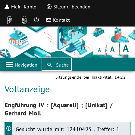
Mein Konto
Sitzung beenden
DGS
Leichte Sprache
Häufige Fragen
Kontakt
Schrift
klein
Schrift
normal
Schrift
groß
Navigation
Suche
Sitzungsende bei Inaktivität:
14:22
Aktuelle Seite:
Vollanzeige
Aktuelle Seite:
Engführung IV : [Aquarell] ; [Unikat] /
Gerhard Moll
Gesucht wurde mit: 12410493 . Treffer: 1