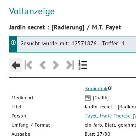
Aktuelle Seite:
Vollanzeige
Aktuelle Seite:
Jardin secret : [Radierung] / M.T. Fayet
Gesucht wurde mit: 12571876 . Treffer: 1
Kopierlink
Medienart
[Grafik]
Titel
Jardin secret : [Radier
Person
Fayet, Marie-Therese [V
Umfang / Format
ein farb. Blatt, gera
Ausgabe
Blatt 27/80