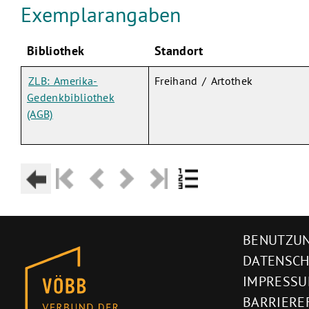
Exemplarangaben
Bibliothek
Standort
ZLB: Amerika-
Freihand / Artothek
Gedenkbibliothek
(AGB)
BENUTZUN
DATENSC
IMPRESS
BARRIERE