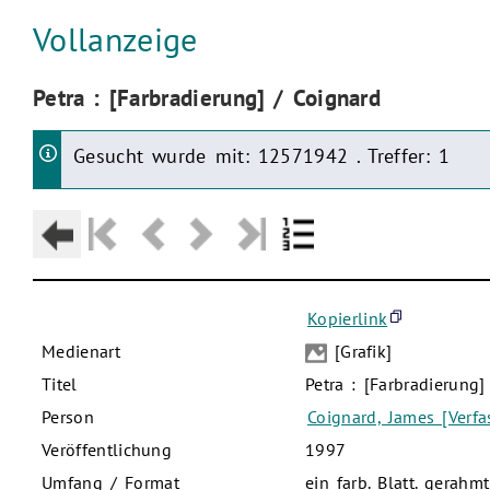
Aktuelle Seite:
Vollanzeige
Aktuelle Seite:
Petra : [Farbradierung] / Coignard
Gesucht wurde mit: 12571942 . Treffer: 1
Kopierlink
Medienart
[Grafik]
Titel
Petra : [Farbradierung]
Person
Coignard, James [Verfas
Veröffentlichung
1997
Umfang / Format
ein farb. Blatt. gerah