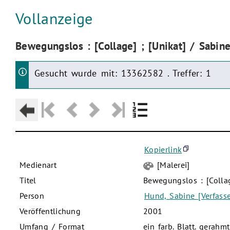
Aktuelle Seite:
Vollanzeige
Aktuelle Seite:
Bewegungslos : [Collage] ; [Unikat] / Sabin
Gesucht wurde mit: 13362582 . Treffer: 1
Kopierlink
Medienart
[Malerei]
Titel
Bewegungslos : [Colla
Person
Hund, Sabine [Verfasse
Veröffentlichung
2001
Umfang / Format
ein farb. Blatt. gera