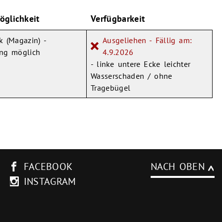
öglichkeit
Verfügbarkeit
k (Magazin) -
Ausgeliehen - Fällig am:
ng möglich
4.9.2026
- linke untere Ecke leichter
Wasserschaden / ohne
Tragebügel
FACEBOOK
NACH OBEN
INSTAGRAM