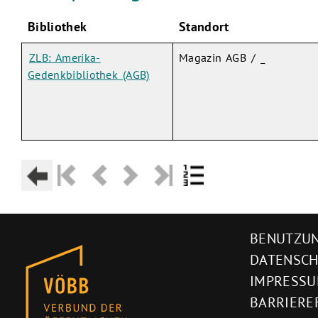
Bibliothek
Standort
ZLB: Amerika-
Magazin AGB / _
Gedenkbibliothek (AGB)
BENUTZUN
DATENSC
IMPRESS
BARRIERE