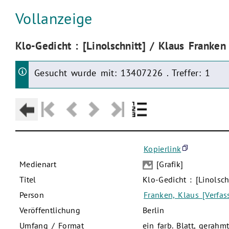
Aktuelle Seite:
Vollanzeige
Aktuelle Seite:
Klo-Gedicht : [Linolschnitt] / Klaus Franken
Gesucht wurde mit: 13407226 . Treffer: 1
Kopierlink
Medienart
[Grafik]
Titel
Klo-Gedicht : [Linolsc
Person
Franken, Klaus [Verfass
Veröffentlichung
Berlin
Umfang / Format
ein farb. Blatt, gerah