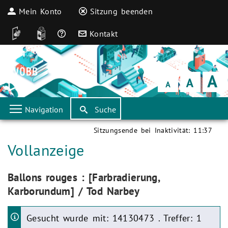
Mein Konto
Sitzung beenden
DGS
Leichte Sprache
Häufige Fragen
Kontakt
Schrift
klein
Schrift
normal
Schrift
groß
Navigation
Suche
Sitzungsende bei Inaktivität:
11:37
Aktuelle Seite:
Vollanzeige
Aktuelle Seite:
Ballons rouges : [Farbradierung,
Karborundum] / Tod Narbey
Gesucht wurde mit: 14130473 . Treffer: 1