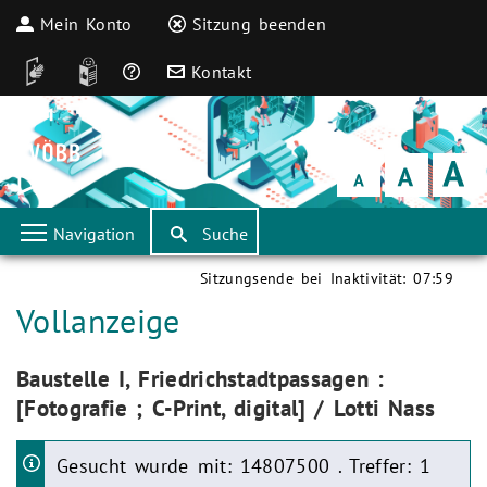
Mein Konto
Sitzung beenden
DGS
Leichte Sprache
Häufige Fragen
Kontakt
Schrift
klein
Schrift
normal
Schrift
groß
Navigation
Suche
Sitzungsende bei Inaktivität:
07:59
Aktuelle Seite:
Vollanzeige
Aktuelle Seite:
Baustelle I, Friedrichstadtpassagen :
[Fotografie ; C-Print, digital] / Lotti Nass
Gesucht wurde mit: 14807500 . Treffer: 1