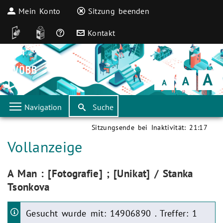
Mein Konto
Sitzung beenden
DGS
Leichte Sprache
Häufige Fragen
Kontakt
Schrift
klein
Schrift
normal
Schrift
groß
Navigation
Suche
Sitzungsende bei Inaktivität:
21:17
Aktuelle Seite:
Vollanzeige
Aktuelle Seite:
A Man : [Fotografie] ; [Unikat] / Stanka
Tsonkova
Gesucht wurde mit: 14906890 . Treffer: 1