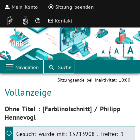
Mein Konto
Sitzung beenden
DGS
Leichte Sprache
Häufige Fragen
Kontakt
Schrift
klein
Schrift
normal
Schrift
groß
Navigation
Suche
Sitzungsende bei Inaktivität:
10:00
Aktuelle Seite:
Vollanzeige
Aktuelle Seite:
Ohne Titel : [Farblinolschnitt] / Philipp
Hennevogl
Gesucht wurde mit: 15213908 . Treffer: 1