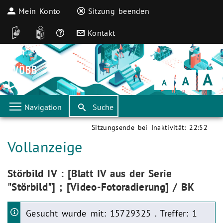
Mein Konto
Sitzung beenden
DGS
Leichte Sprache
Häufige Fragen
Kontakt
Schrift
klein
Schrift
normal
Schrift
groß
Navigation
Suche
Sitzungsende bei Inaktivität:
22:52
Aktuelle Seite:
Vollanzeige
Aktuelle Seite:
Störbild IV : [Blatt IV aus der Serie
"Störbild"] ; [Video-Fotoradierung] / BK
Gesucht wurde mit: 15729325 . Treffer: 1