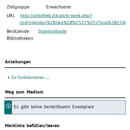
Zielgruppe
Erwachsene
URL
http://artothek.zlb.de/b-werk.php?
cnd=signatur%2Blike%2B%2527%2525gra%2B1540
Besitzende
Standortkarte
Bibliotheken
Anleitungen
So funktionieren …
Weg zum Medium
Es gibt keine bestellbaren Exemplare
Merkliste befüllen/leeren