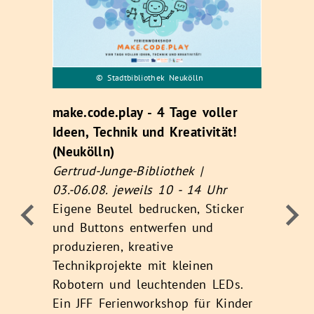
© Stadtbibliothek Neukölln
t
make.code.play - 4 Tage voller
W
Ideen, Technik und Kreativität!
d
(Neukölln)
H
Gertrud-Junge-Bibliothek |
M
03.-06.08. jeweils 10 - 14 Uhr
1
Eigene Beutel bedrucken, Sticker
B
und Buttons entwerfen und
l
n
produzieren, kreative
k
Technikprojekte mit kleinen
K
Robotern und leuchtenden LEDs.
E
Ein JFF Ferienworkshop für Kinder
z