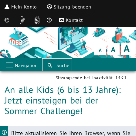
Mein Konto
Sitzung beenden
English
DGS
Leichte Sprache
Häufige Fragen
Kontakt
Schrift
klein
Schrift
normal
Schrift
groß
Navigation
Suche
Sitzungsende bei Inaktivität:
14:21
Aktuelle Seite:
An alle Kids (6 bis 13 Jahre):
Jetzt einsteigen bei der
Sommer Challenge!
Bitte aktualisieren Sie Ihren Browser, wenn Sie