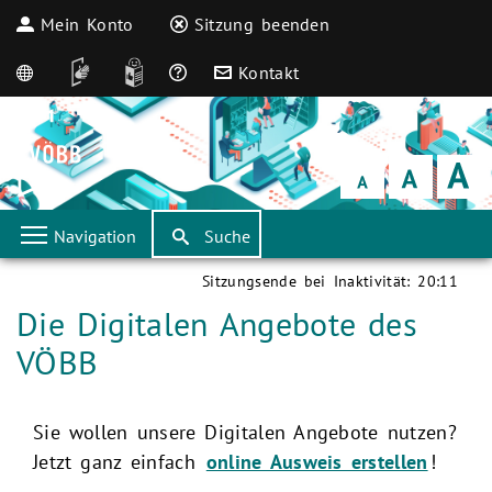
Mein Konto
Sitzung beenden
English
DGS
Leichte Sprache
Häufige Fragen
Kontakt
Schrift
klein
Schrift
normal
Schrift
groß
Navigation
Suche
Sitzungsende bei Inaktivität:
20:11
Aktuelle Seite:
Die Digitalen Angebote des
VÖBB
Sie wollen unsere Digitalen Angebote nutzen?
Jetzt ganz einfach
online Ausweis erstellen
!