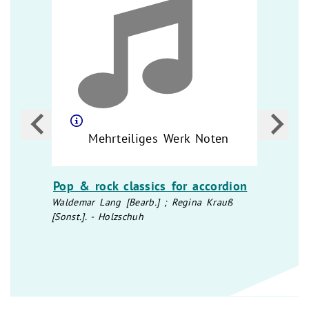
Mehrteiliges Werk Noten
2.
Pop & rock classics for accordion
Schl
bis 4
Waldemar Lang [Bearb.] ; Regina Krauß
[Sonst.]. - Holzschuh
r:
Hans-G