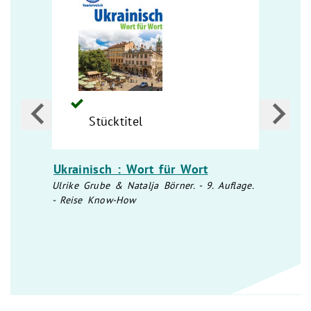
Stücktitel
ich
Ukrainisch : Wort für Wort
Nastj
Ulrike Grube & Natalja Börner. - 9. Auflage.
Natasc
- Reise Know-How
[Erzäh
p