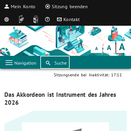
Mein Konto
Sitzung beenden
English
DGS
Leichte Sprache
Häufige Fragen
Kontakt
Schrift
klein
Schrift
normal
Schrift
groß
Navigation
Suche
Sitzungsende bei Inaktivität:
17:11
Aktuelle Seite:
Das Akkordeon ist Instrument des Jahres
2026