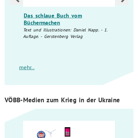
reene
Das schlaue Buch vom
Wo s
Büchermachen
dem 
Büch
on
Text und Illustrationen: Daniel Napp. - 1.
Auflage. - Gerstenberg Verlag
Monika
mehr..
VÖBB-Medien zum Krieg in der Ukraine