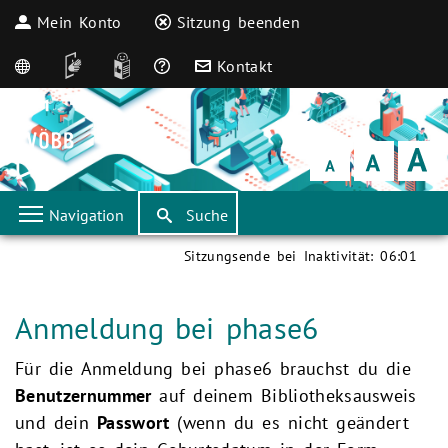
Mein Konto
Sitzung beenden
English
DGS
Leichte Sprache
Häufige Fragen
Kontakt
Schrift
klein
Schrift
normal
Schrift
groß
Navigation
Suche
Sitzungsende bei Inaktivität:
06:01
Aktuelle Seite:
Anmeldung bei phase6
Für die Anmeldung bei phase6 brauchst du die
Benutzernummer
auf deinem Bibliotheksausweis
und dein
Passwort
(wenn du es nicht geändert