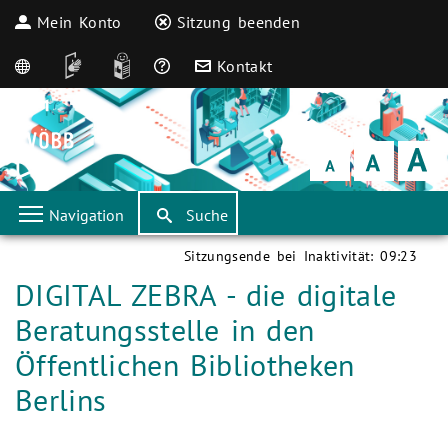
Mein Konto
Sitzung beenden
English
DGS
Leichte Sprache
Häufige Fragen
Kontakt
Schrift
klein
Schrift
normal
Schrift
groß
Navigation
Suche
Sitzungsende bei Inaktivität:
09:23
Aktuelle Seite:
DIGITAL ZEBRA - die digitale
Beratungsstelle in den
Öffentlichen Bibliotheken
Berlins