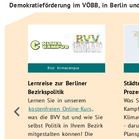
Demokratieförderung im VÖBB, in Berlin und
Bild: Klimacampus
Lernreise zur Berliner
Städt
Bezirkspolitik
Proze
Lernen Sie in unserem
Was S
kostenfreien Online-Kurs
,
Kampf
was die BVV tut und wie Sie
Klima
selbst Politik in Ihrem Bezirk
- dar
tz
mitgestalten können! Die
Plans