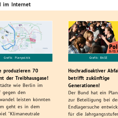
 im Internet
Grafik: Planpolitik
Grafik: BASE
e produzieren 70
Hochradioaktiver Abfa
nt der Treibhausgase!
betrifft zukünftige
Generationen!
tädte wie Berlin im
 gegen den
Der Bund hat ein Plan
wandel leisten könnten
zur Beteiligung bei de
um geht es in dem
Endlagersuche entwicke
piel "Klimaneutrale
für die Jahrgangsstufe