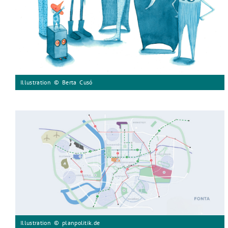
Illustration © Berta Cusó
Illustration © planpolitik.de