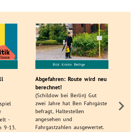
Bild: Kristin Bethge
Fü
Au
ll
Abgefahren: Route wird neu
C
berechnet!
de
(Schildow bei Berlin) Gut
Na
zwei Jahre hat Ben Fahrgäste
spiel
sc
befragt, Haltestellen
r
an
angesehen und
lt -
en
Fahrgastzahlen ausgewertet.
n 9-13.