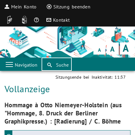
Mein Konto
Sitzung beenden
DGS
Leichte Sprache
Häufige Fragen
Kontakt
Schrift
klein
Schrift
normal
Schrift
groß
Navigation
Suche
Sitzungsende bei Inaktivität:
11:37
Aktuelle Seite:
Vollanzeige
Aktuelle Seite:
Hommage à Otto Niemeyer-Holstein (aus
"Hommage, 8. Druck der Berliner
Graphikpresse.) : [Radierung] / C. Böhme