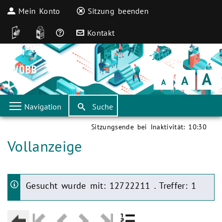
Mein Konto
Sitzung beenden
DGS
Leichte Sprache
Häufige Fragen
Kontakt
Schrift
klein
Schrift
normal
Schrift
groß
Navigation
Suche
Sitzungsende bei Inaktivität:
10:30
Aktuelle Seite:
Vollanzeige
Aktuelle Seite:
Gesucht wurde mit: 12722211 . Treffer: 1