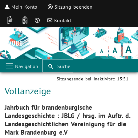
Mein Konto
Sitzung beenden
DGS
Leichte Sprache
Häufige Fragen
Kontakt
Schrift
klein
Schrift
normal
Schrift
groß
Navigation
Suche
Sitzungsende bei Inaktivität:
15:51
Aktuelle Seite:
Vollanzeige
Aktuelle Seite:
Jahrbuch für brandenburgische
Landesgeschichte : JBLG / hrsg. im Auftr. d.
Landesgeschichtlichen Vereinigung für die
Mark Brandenburg e.V