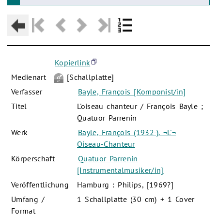
Kopierlink
Medienart
[Schallplatte]
Verfasser
Bayle, François [Komponist/in]
Titel
L'oiseau chanteur / François Bayle ;
Quatuor Parrenin
Werk
Bayle, François (1932-). ¬L'¬
Oiseau-Chanteur
Körperschaft
Quatuor Parrenin
[Instrumentalmusiker/in]
Veröffentlichung
Hamburg : Philips, [1969?]
Umfang /
1 Schallplatte (30 cm) + 1 Cover
Format