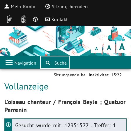
Mein Konto
Sitzung beenden
DGS
Leichte Sprache
Häufige Fragen
Kontakt
Schrift
klein
Schrift
normal
Schrift
groß
Navigation
Suche
Sitzungsende bei Inaktivität:
15:22
Aktuelle Seite:
Vollanzeige
Aktuelle Seite:
L'oiseau chanteur / François Bayle ; Quatuor
Parrenin
Gesucht wurde mit: 12951522 . Treffer: 1