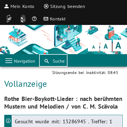
Mein Konto
Sitzung beenden
DGS
Leichte Sprache
Häufige Fragen
Kontakt
Schrift
klein
Schrift
normal
Schrift
groß
Navigation
Suche
Sitzungsende bei Inaktivität:
08:45
Aktuelle Seite:
Vollanzeige
Aktuelle Seite:
Rothe Bier-Boykott-Lieder : nach berühmten
Mustern und Melodien / von C. M. Scävola
Gesucht wurde mit: 13286945 . Treffer: 1