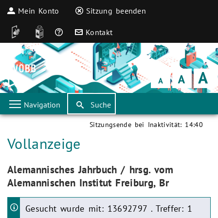
Mein Konto
Sitzung beenden
DGS
Leichte Sprache
Häufige Fragen
Kontakt
Schrift
klein
Schrift
normal
Schrift
groß
Navigation
Suche
Sitzungsende bei Inaktivität:
14:40
Aktuelle Seite:
Vollanzeige
Aktuelle Seite:
Alemannisches Jahrbuch / hrsg. vom
Alemannischen Institut Freiburg, Br
Gesucht wurde mit: 13692797 . Treffer: 1