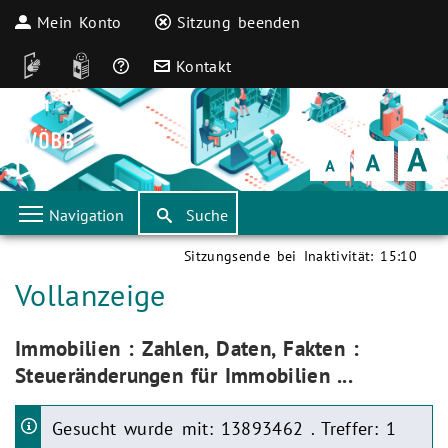
Mein Konto
Sitzung beenden
DGS
Leichte Sprache
Häufige Fragen
Kontakt
Schrift
klein
Schrift
normal
Schrift
groß
Navigation
Suche
Sitzungsende bei Inaktivität:
15:10
Aktuelle Seite:
Vollanzeige
Aktuelle Seite:
Immobilien : Zahlen, Daten, Fakten :
Steueränderungen für Immobilien ...
Gesucht wurde mit: 13893462 . Treffer: 1