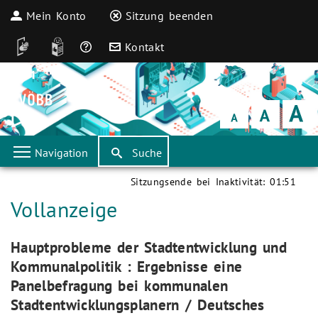
Mein Konto
Sitzung beenden
DGS
Leichte Sprache
Häufige Fragen
Kontakt
Schrift
klein
Schrift
normal
Schrift
groß
Navigation
Suche
Sitzungsende bei Inaktivität:
01:51
Aktuelle Seite:
Vollanzeige
Aktuelle Seite:
Hauptprobleme der Stadtentwicklung und
Kommunalpolitik : Ergebnisse eine
Panelbefragung bei kommunalen
Stadtentwicklungsplanern / Deutsches