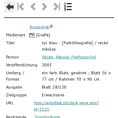
Kopierlink
Medienart
[Grafik]
Titel
lys blau : [Farblithografie] / recke
nikolay
Person
Recke, Nikolaj [Verfasser/in]
Veröffentlichung
2003
Umfang /
ein farb. Blatt, gerahmt ; Blatt 56 x
Format
77 cm / Rahmen 70 x 90 cm
Ausgabe
Blatt 28/120
Zielgruppe
Erwachsene
URL
http://artothek.zlb.de/k-werk.php?
id=1525
Besitzende
Standortkarte