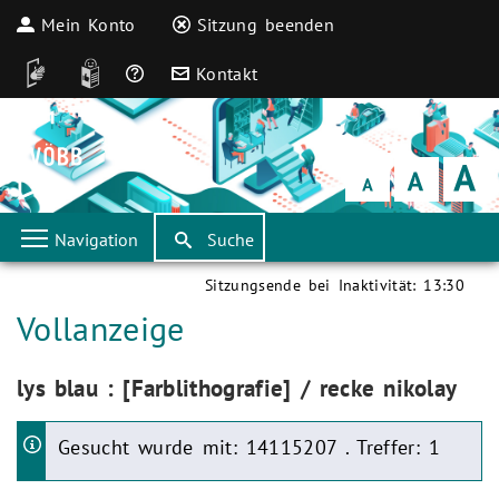
Mein Konto
Sitzung beenden
DGS
Leichte Sprache
Häufige Fragen
Kontakt
Schrift
klein
Schrift
normal
Schrift
groß
Navigation
Suche
Sitzungsende bei Inaktivität:
13:30
Aktuelle Seite:
Vollanzeige
Aktuelle Seite:
lys blau : [Farblithografie] / recke nikolay
Gesucht wurde mit: 14115207 . Treffer: 1