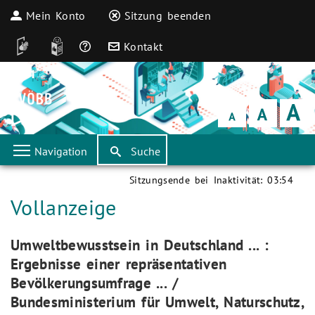
Mein Konto
Sitzung beenden
DGS
Leichte Sprache
Häufige Fragen
Kontakt
Schrift
klein
Schrift
normal
Schrift
groß
Navigation
Suche
Sitzungsende bei Inaktivität:
03:54
Aktuelle Seite:
Vollanzeige
Aktuelle Seite:
Umweltbewusstsein in Deutschland ... :
Ergebnisse einer repräsentativen
Bevölkerungsumfrage ... /
Bundesministerium für Umwelt, Naturschutz,