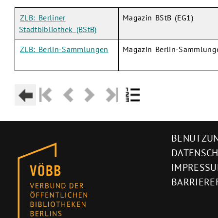
ZLB: Berliner
Magazin BStB (EG1)
Stadtbibliothek (BStB)
ZLB: Berlin-Sammlungen
Magazin Berlin-Sammlung
BENUTZUN
DATENSC
IMPRESS
BARRIERE