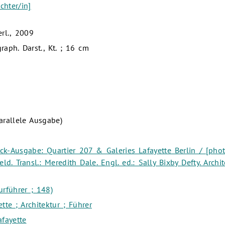
chter/in]
erl., 2009
 graph. Darst., Kt. ; 16 cm
rallele Ausgabe)
ck-Ausgabe: Quartier 207 & Galeries Lafayette Berlin / [photo
eld. Transl.: Meredith Dale. Engl. ed.: Sally Bixby Defty. Archit
urführer ; 148)
ette ; Architektur ; Führer
fayette