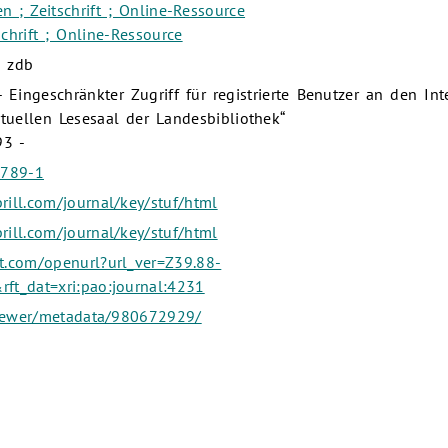
n ; Zeitschrift ; Online-Ressource
schrift ; Online-Ressource
: zdb
 Eingeschränkter Zugriff für registrierte Benutzer an den Int
rtuellen Lesesaal der Landesbibliothek“
93 -
4789-1
rill.com/journal/key/stuf/html
rill.com/journal/key/stuf/html
st.com/openurl?url_ver=Z39.88-
ft_dat=xri:pao:journal:4231
/viewer/metadata/980672929/