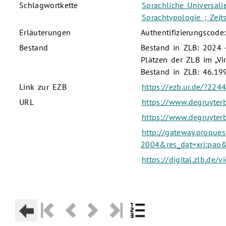
Schlagwortkette
Sprachliche Universalie
Sprachtypologie ; Zeit
Erläuterungen
Authentifizierungscode
Bestand
Bestand in ZLB: 2024 -
Plätzen der ZLB im „Vi
Bestand in ZLB: 46.19
Link zur EZB
https://ezb.ur.de/?224
URL
https://www.degruyterb
https://www.degruyterb
http://gateway.proque
2004&res_dat=xri:pao&r
https://digital.zlb.de