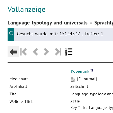
Aktuelle Seite:
Vollanzeige
Aktuelle Seite:
Language typology and universals = Spracht
Gesucht wurde mit: 15144547 . Treffer: 1
Kopierlink
Medienart
[E-Journal]
Art/Inhalt
Zeitschrift
Titel
Language typology and
Weitere Titel
STUF
Key-Title: Language ty