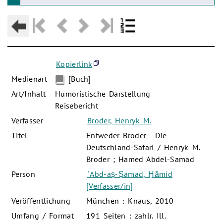
Kopierlink
Medienart
[Buch]
Art/Inhalt
Humoristische Darstellung
Reisebericht
Verfasser
Broder, Henryk M.
Titel
Entweder Broder - Die
Deutschland-Safari / Henryk M.
Broder ; Hamed Abdel-Samad
Person
ʿAbd-aṣ-Ṣamad, Ḥāmid
[Verfasser/in]
Veröffentlichung
München : Knaus, 2010
Umfang / Format
191 Seiten : zahlr. Ill.