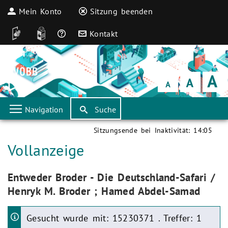
Mein Konto
Sitzung beenden
DGS
Leichte Sprache
Häufige Fragen
Kontakt
Schrift
klein
Schrift
normal
Schrift
groß
Navigation
Suche
Sitzungsende bei Inaktivität:
14:05
Aktuelle Seite:
Vollanzeige
Aktuelle Seite:
Entweder Broder - Die Deutschland-Safari /
Henryk M. Broder ; Hamed Abdel-Samad
Gesucht wurde mit: 15230371 . Treffer: 1