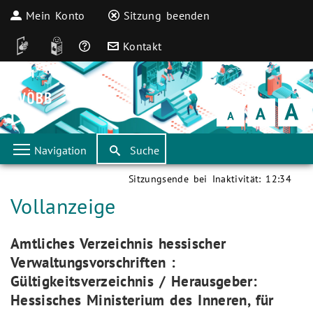
Mein Konto
Sitzung beenden
DGS
Leichte Sprache
Häufige Fragen
Kontakt
Schrift
klein
Schrift
normal
Schrift
groß
Navigation
Suche
Sitzungsende bei Inaktivität:
12:34
Aktuelle Seite:
Vollanzeige
Aktuelle Seite:
Amtliches Verzeichnis hessischer
Verwaltungsvorschriften :
Gültigkeitsverzeichnis / Herausgeber:
Hessisches Ministerium des Inneren, für