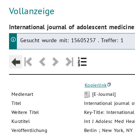
Aktuelle Seite:
Vollanzeige
Aktuelle Seite:
International journal of adolescent medicin
Gesucht wurde mit: 15605257 . Treffer: 1
Kopierlink
Medienart
[E-Journal]
Titel
International journal 
Weitere Titel
Key-Title: Internation
Kurztitel
Int J Adolesc Med Hea
Veröffentlichung
Berlin ; New York, NY 