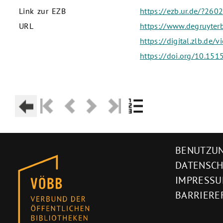
Link zur EZB
https://ezb.ur.de/?260
URL
https://www.degruyterb
https://digital.zlb.d
https://doi.org/10.151
BENUTZUN
DATENSC
IMPRESS
BARRIERE