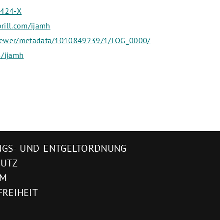
2424-X
rill.com/ijamh
e/viewer/metadata/1010849239/1/LOG_0000/
5/ijamh
GS- UND ENTGELTORDNUNG
HUTZ
UM
FREIHEIT