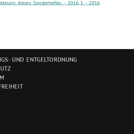
teurin dieses Sonderheftes. - 2016,3. - 2016
GS- UND ENTGELTORDNUNG
HUTZ
UM
FREIHEIT