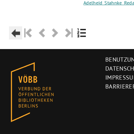
Adelheid Stahnke Redak
BENUTZUN
DATENSC
IMPRESS
BARRIERE