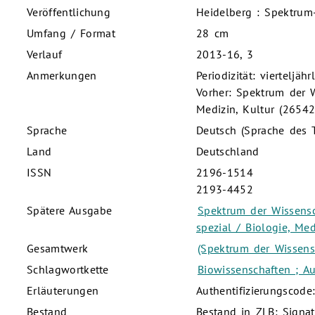
Veröffentlichung
Heidelberg : Spektrum-
Umfang / Format
28 cm
Verlauf
2013-16, 3
Anmerkungen
Periodizität: vierteljährl
Vorher: Spektrum der Wi
Medizin, Kultur (2654
Sprache
Deutsch (Sprache des T
Land
Deutschland
ISSN
2196-1514
2193-4452
Spätere Ausgabe
Spektrum der Wissensch
spezial / Biologie, Me
Gesamtwerk
(Spektrum der Wissensc
Schlagwortkette
Biowissenschaften ; A
Erläuterungen
Authentifizierungscode
Bestand
Bestand in ZLB: Signat