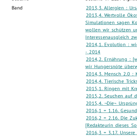
Band
2013,3. Allergien : U
2013,4. Wertvolle Öko
Simulationen sagen Ko
wollen wir schützen u
Interessenausgleich z
2014,1. Evolution : wi
- 2014
2014,2. Ernährung : [
wir Hungersnöte überw
2014,3. Mensch 2.0 : 
2014,4. Tierische Tric
2015,1. Ringen mit Kr
2015,2. Seuchen auf d
2015,4. ¬Die¬ Ursprün
2016,1 = 1.16. Gesunde
2016,2 = 2.16. Die Zu
[Redakteurin dieses So
2016,3 = 3.17. Unsere