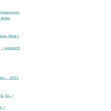
rühwarnung:
 Arten
ker [Red.].
n ; wodurch
en. - 2015
& Co. /
n /