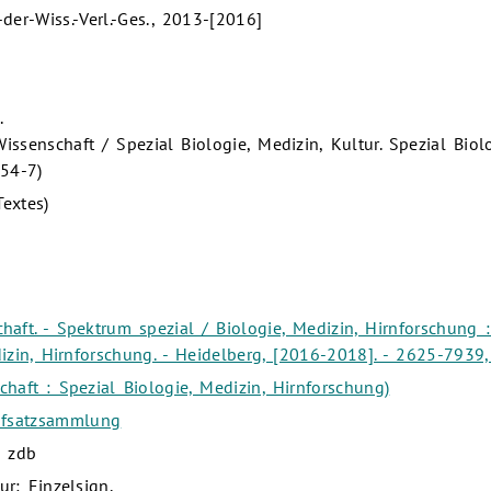
der-Wiss.-Verl.-Ges., 2013-[2016]
.
ssenschaft / Spezial Biologie, Medizin, Kultur. Spezial Biolo
254-7)
extes)
aft. - Spektrum spezial / Biologie, Medizin, Hirnforschung 
dizin, Hirnforschung. - Heidelberg, [2016-2018]. - 2625-793
haft : Spezial Biologie, Medizin, Hirnforschung)
ufsatzsammlung
: zdb
ur: Einzelsign.