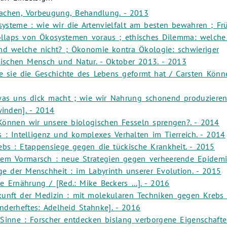
rsachen, Vorbeugung, Behandlung. - 2013
systeme : wie wir die Artenvielfalt am besten bewahren ; F
llaps von Ökosystemen voraus ; ethisches Dilemma: welche
nd welche nicht? ; Ökonomie kontra Ökologie: schwieriger
wischen Mensch und Natur. - Oktober 2013. - 2013
e sie die Geschichte des Lebens geformt hat / Carsten Könne
was uns dick macht ; wie wir Nahrung schonend produziere
inden]. - 2014
Können wir unsere biologischen Fesseln sprengen?. - 2014
ks : Intelligenz und komplexes Verhalten im Tierreich. - 2014
ebs : Etappensiege gegen die tückische Krankheit. - 2015
em Vormarsch : neue Strategien gegen verheerende Epidemi
ge der Menschheit : im Labyrinth unserer Evolution. - 2015
 Ernährung / [Red.: Mike Beckers ...]. - 2016
kunft der Medizin : mit molekularen Techniken gegen Krebs 
nderheftes: Adelheid Stahnke]. - 2016
 Sinne : Forscher entdecken bislang verborgene Eigenschafte