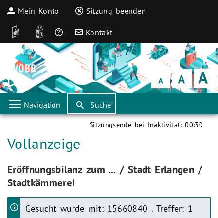
Mein Konto
Sitzung beenden
DGS
Leichte Sprache
Häufige Fragen
Kontakt
Schrift
klein
Schrift
normal
Schrift
groß
Navigation
Suche
Sitzungsende bei Inaktivität:
00:30
Aktuelle Seite:
Vollanzeige
Aktuelle Seite:
Eröffnungsbilanz zum ... / Stadt Erlangen /
Stadtkämmerei
Gesucht wurde mit: 15660840 . Treffer: 1