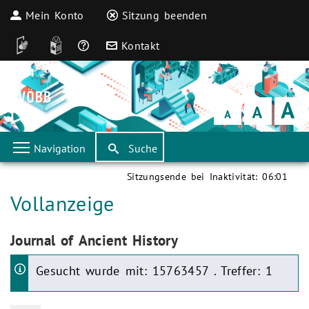
Mein Konto
Sitzung beenden
DGS
Leichte Sprache
Häufige Fragen
Kontakt
Schrift
klein
Schrift
normal
Schrift
groß
Navigation
Suche
Sitzungsende bei Inaktivität:
06:01
Aktuelle Seite:
Vollanzeige
Aktuelle Seite:
Journal of Ancient History
Gesucht wurde mit: 15763457 . Treffer: 1