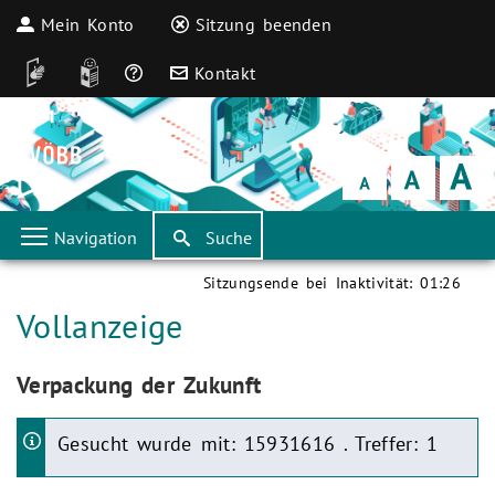
Mein Konto
Sitzung beenden
DGS
Leichte Sprache
Häufige Fragen
Kontakt
Schrift
klein
Schrift
normal
Schrift
groß
Navigation
Suche
Sitzungsende bei Inaktivität:
01:26
Aktuelle Seite:
Vollanzeige
Aktuelle Seite:
Verpackung der Zukunft
Gesucht wurde mit: 15931616 . Treffer: 1