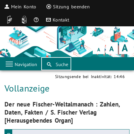
Mein Konto
Sitzung beenden
DGS
Leichte Sprache
Häufige Fragen
Kontakt
Schrift
klein
Schrift
normal
Schrift
groß
Navigation
Suche
Sitzungsende bei Inaktivität:
14:46
Aktuelle Seite:
Vollanzeige
Aktuelle Seite:
Der neue Fischer-Weltalmanach : Zahlen,
Daten, Fakten / S. Fischer Verlag
[Herausgebendes Organ]