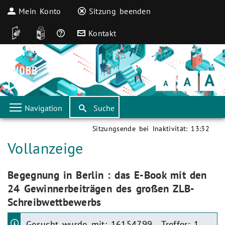
Mein Konto
Sitzung beenden
DGS
Leichte Sprache
Häufige Fragen
Kontakt
Schrift
klein
Schrift
normal
Schrift
groß
Navigation
Suche
Sitzungsende bei Inaktivität:
13:32
Aktuelle Seite:
Vollanzeige
Aktuelle Seite:
Begegnung in Berlin : das E-Book mit den
24 Gewinnerbeiträgen des großen ZLB-
Schreibwettbewerbs
Gesucht wurde mit: 16154799 . Treffer: 1