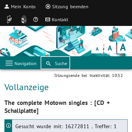
Mein Konto
Sitzung beenden
DGS
Leichte Sprache
Häufige Fragen
Kontakt
Schrift
klein
Schrift
normal
Schrift
groß
Navigation
Suche
Sitzungsende bei Inaktivität:
10:52
Aktuelle Seite:
Vollanzeige
Aktuelle Seite:
The complete Motown singles : [CD +
Schallplatte]
Gesucht wurde mit: 16272811 . Treffer: 1