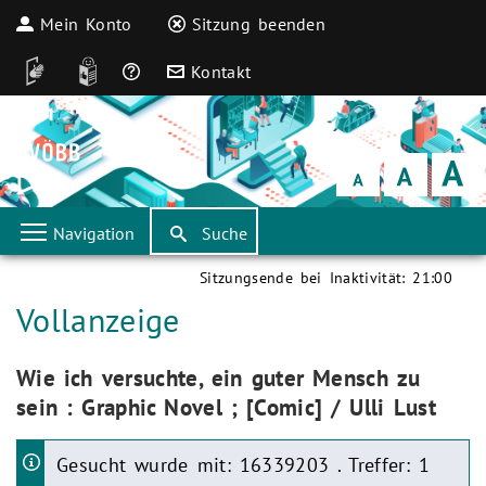
Mein Konto
Sitzung beenden
DGS
Leichte Sprache
Häufige Fragen
Kontakt
Schrift
klein
Schrift
normal
Schrift
groß
Navigation
Suche
Sitzungsende bei Inaktivität:
21:00
Aktuelle Seite:
Vollanzeige
Aktuelle Seite:
Wie ich versuchte, ein guter Mensch zu
sein : Graphic Novel ; [Comic] / Ulli Lust
Gesucht wurde mit: 16339203 . Treffer: 1