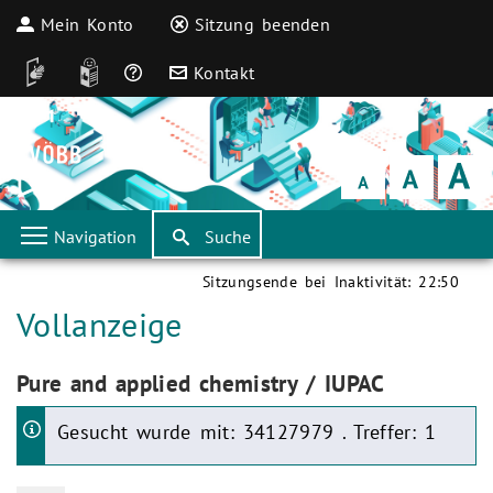
Mein Konto
Sitzung beenden
DGS
Leichte Sprache
Häufige Fragen
Kontakt
Schrift
klein
Schrift
normal
Schrift
groß
Navigation
Suche
Sitzungsende bei Inaktivität:
22:50
Aktuelle Seite:
Vollanzeige
Aktuelle Seite:
Pure and applied chemistry / IUPAC
Gesucht wurde mit: 34127979 . Treffer: 1