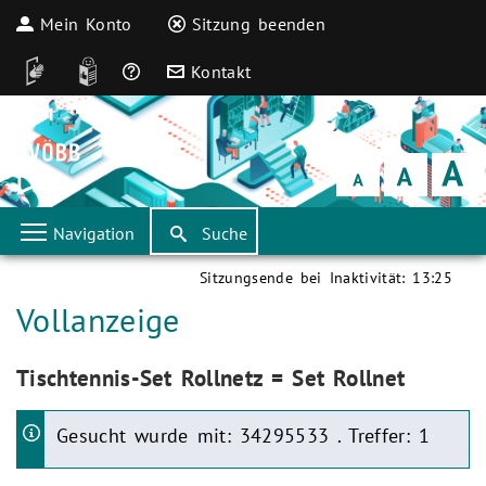
Mein Konto
Sitzung beenden
DGS
Leichte Sprache
Häufige Fragen
Kontakt
Schrift
klein
Schrift
normal
Schrift
groß
Navigation
Suche
Sitzungsende bei Inaktivität:
13:25
Aktuelle Seite:
Vollanzeige
Aktuelle Seite:
Tischtennis-Set Rollnetz = Set Rollnet
Gesucht wurde mit: 34295533 . Treffer: 1