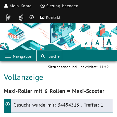
Mein Konto
Sitzung beenden
DGS
Leichte Sprache
Häufige Fragen
Kontakt
Schrift
klein
Schrift
normal
Schrift
groß
Navigation
Suche
Sitzungsende bei Inaktivität:
11:42
Aktuelle Seite:
Vollanzeige
Aktuelle Seite:
Maxi-Roller mit 6 Rollen = Maxi-Scooter
Gesucht wurde mit: 34494313 . Treffer: 1