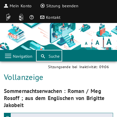
Mein Konto
Sitzung beenden
DGS
Leichte Sprache
Häufige Fragen
Kontakt
Schrift
klein
Schrift
normal
Schrift
groß
Navigation
Suche
Sitzungsende bei Inaktivität:
09:06
Aktuelle Seite:
Vollanzeige
Aktuelle Seite:
Sommernachtserwachen : Roman / Meg
Rosoff ; aus dem Englischen von Brigitte
Jakobeit