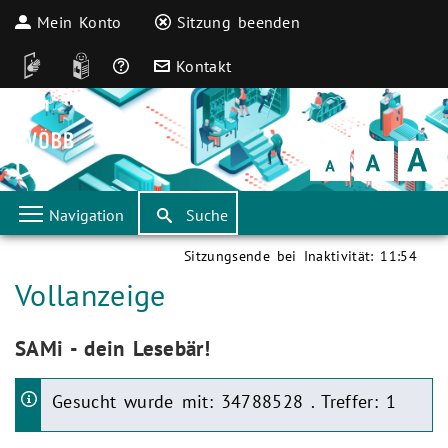
Mein Konto
Sitzung beenden
DGS
Leichte Sprache
Häufige Fragen
Kontakt
Schrift
klein
Schrift
normal
Schrift
groß
Navigation
Suche
Sitzungsende bei Inaktivität:
11:54
Aktuelle Seite:
Vollanzeige
Aktuelle Seite:
SAMi - dein Lesebär!
Gesucht wurde mit: 34788528 . Treffer: 1