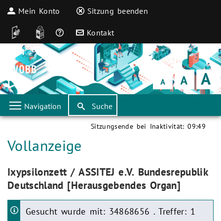
Mein Konto
Sitzung beenden
DGS
Leichte Sprache
Häufige Fragen
Kontakt
Schrift
klein
Schrift
normal
Schrift
groß
Navigation
Suche
Sitzungsende bei Inaktivität:
09:49
Aktuelle Seite:
Vollanzeige
Aktuelle Seite:
Ixypsilonzett / ASSITEJ e.V. Bundesrepublik
Deutschland [Herausgebendes Organ]
Gesucht wurde mit: 34868656 . Treffer: 1